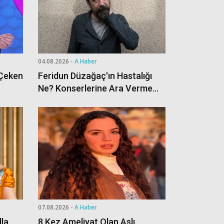
04.08.2026 -
A Haber
 Çeken
Feridun Düzağaç'ın Hastalığı
Ne? Konserlerine Ara Verme
Nedenini Duyurdu
07.08.2026 -
A Haber
lla
8 Kez Ameliyat Olan Aslı