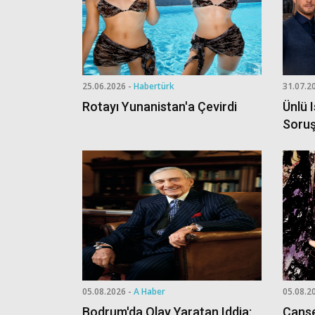
25.06.2026 -
Habertürk
31.07.2
Rotayı Yunanistan'a Çevirdi
Ünlü 
Soruş
05.08.2026 -
A Haber
05.08.2
Bodrum'da Olay Yaratan Iddia:
Canse