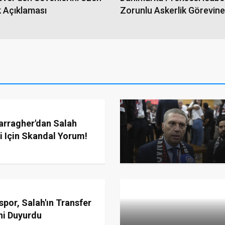
k Açıklaması
Zorunlu Askerlik Görevine
Başladı
arragher'dan Salah
i Için Skandal Yorum!
por, Salah'ın Transfer
ni Duyurdu