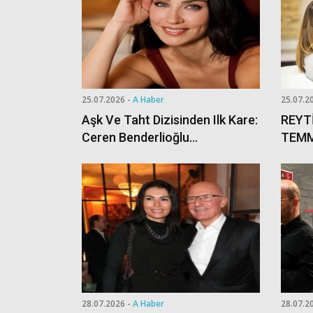
25.07.2026 -
A Haber
25.07.2
Aşk Ve Taht Dizisinden Ilk Kare:
REYT
Ceren Benderlioğlu
TEMM
Canlandıracağı Karakteri
Türkiy
Paylaştı
Topra
28.07.2026 -
A Haber
28.07.2