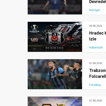
Devrede
Hürriyet
06.08.2026
Hradec K
Izle
Habertürk
07.08.2026
Trabzon
Folcarell
Açıklama
FotoMaç
07.08.2026