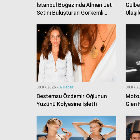
İstanbul Boğazında Alman Jet-
Gülbe
Setini Buluşturan Görkemli
Ulaşı
Kutlama
Araşt
30.07.2026 -
A Haber
30.07.2
Bestemsu Özdemir Oğlunun
Motos
Yüzünü Kolyesine Işletti
Glen 
Ortay