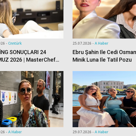
026 -
Cnntürk
25.07.2026 -
A Haber
İNG SONUÇLARI 24
Ebru Şahin Ile Cedi Osman
UZ 2026 | MasterChef
Minik Luna Ile Tatil Pozu
e, Asırlık Gece, Kuralsız
klar Reyting Sıralaması
026 -
A Haber
29.07.2026 -
A Haber