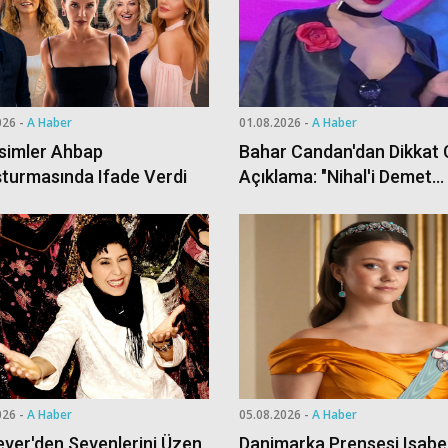
026 -
A Haber
01.08.2026 -
A Haber
Isimler Ahbap
Bahar Candan'dan Dikkat
turmasında Ifade Verdi
Açıklama: "Nihal'i Demet
Özdemir Oynasın"
026 -
A Haber
05.08.2026 -
A Haber
ver'den Sevenlerini Üzen
Danimarka Prensesi Isabe