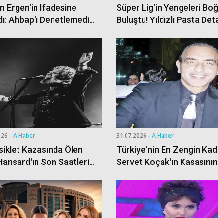
n Ergen'in Ifadesine
Süper Lig'in Yengeleri Bo
ldı: Ahbap'ı Denetlemedim,
Buluştu! Yıldızlı Pasta Det
ırmam Da Olmadı
Dikkat Çekti
026 -
A Haber
31.07.2026 -
A Haber
iklet Kazasında Ölen
Türkiye'nin En Zengin Kadı
Hansard'ın Son Saatleri
Servet Koçak'ın Kasasını
a Çıktı
Olduğu Iddiası