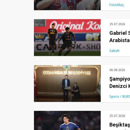
FotoMaç
25.07.2026
Gabriel 
Arabista
Sabah
06.08.2026
Şampiyon
Denizci 
Aydın’a 
Sporx / BUR
25.07.2026
Beşiktaş