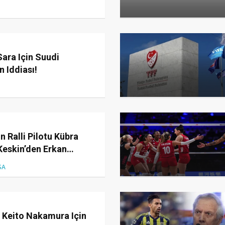
Sara Için Suudi
n Iddiası!
 Ralli Pilotu Kübra
Keskin’den Erkan
Ziyaret
SA
 Keito Nakamura Için