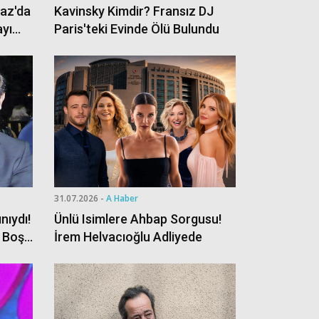
ğaz'da
Kavinsky Kimdir? Fransız DJ
ayı
Paris'teki Evinde Ölü Bulundu
31.07.2026 -
A Haber
nıydı!
Ünlü Isimlere Ahbap Sorgusu!
n Boş
İrem Helvacıoğlu Adliyede