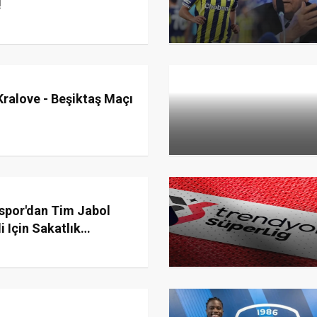
!
ralove - Beşiktaş Maçı
spor'dan Tim Jabol
i Için Sakatlık
sı!